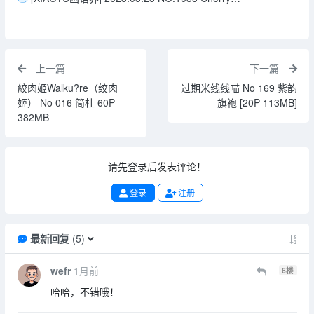
上一篇
下一篇
絞肉姬Walku?re（绞肉
过期米线线喵 No 169 紫韵
姬） No 016 简杜 60P
旗袍 [20P 113MB]
382MB
请先登录后发表评论！
登录
注册
最新回复
(
5
)
wefr
1月前
6
楼
哈哈，不错哦！